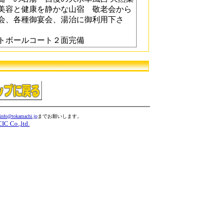
美容と健康を静かな山宿 敬老会から
会、各種御宴会、湯治に御利用下さ
トボールコート２面完備
info@tokamachi.jp
までお願いします。
CIC Co.,ltd.