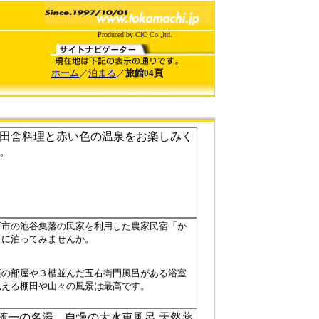
Produced by
CIC Co.,ltd.
ホーム
／
泊まる
／
旅館04頁
田舎料理と赤い色の温泉をお楽しみく
。
町市の池谷集落の民家を利用した農家民宿「か
」に泊ってみませんか。
裏の部屋や３槽並んだ五右衛門風呂がある浴室
見える棚田や山々の風景は最高です。
随一の名湯 自慢の大水車風呂 天然薬