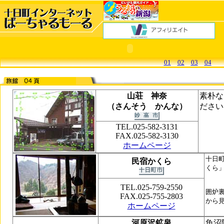
01
02
03
04
山荘 神奈
素朴な
（さんそう かんな）
ださい
TEL.025-582-3131
FAX.025-582-3130
ホームページ
十日
民宿かくら
くら
TEL.025-759-2550
囲炉
FAX.025-755-2803
から
ホームページ
河原沢鉱泉
魚沼