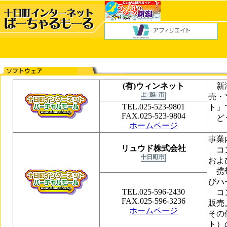
(有)ウィンネット
新潟
売・
TEL.025-523-9801
ト」
FAX.025-523-9804
どう
ホームページ
事業
リュウド株式会社
コンピ
およ
携帯
びハ
TEL.025-596-2430
コン
FAX.025-596-3236
販売
ホームページ
その
ト）