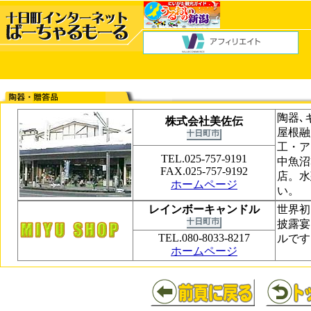
陶器､
株式会社美佐伝
屋根融
工・ア
TEL.025-757-9191
中魚沼
FAX.025-757-9192
店。水
ホームページ
い。
レインボーキャンドル
世界初
披露宴
TEL.080-8033-8217
ルです
ホームページ