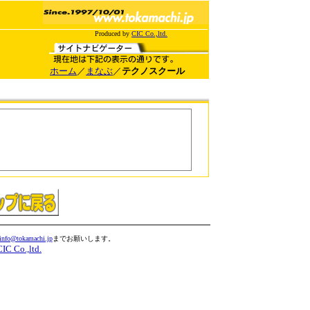
Produced by
CIC Co.,ltd.
ホーム
／
まなぶ
／
テクノスクール
info@tokamachi.jp
までお願いします。
CIC Co.,ltd.